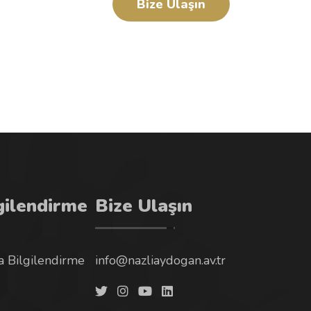
Bize Ulaşın
gilendirme
Bize Ulaşın
 Bilgilendirme
info@nazliaydogan.av.tr