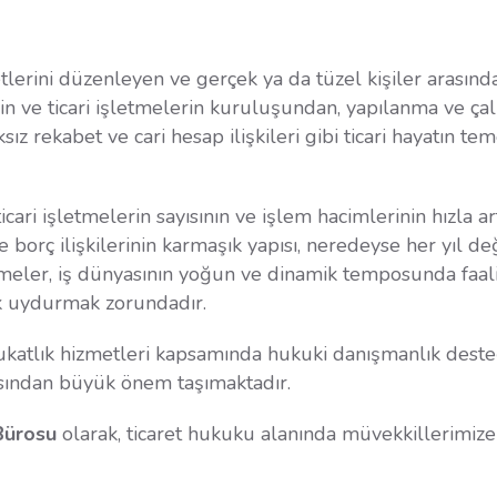
etlerini düzenleyen ve gerçek ya da tüzel kişiler arasında
erin ve ticari işletmelerin kuruluşundan, yapılanma ve ça
ız rekabet ve cari hesap ilişkileri gibi ticari hayatın te
cari işletmelerin sayısının ve işlem hacimlerinin hızla a
ve borç ilişkilerinin karmaşık yapısı, neredeyse her yıl
letmeler, iş dünyasının yoğun ve dinamik temposunda faal
k uydurmak zorundadır.
avukatlık hizmetleri kapsamında hukuki danışmanlık desteği 
çısından büyük önem taşımaktadır.
Bürosu
olarak, ticaret hukuku alanında müvekkillerimi