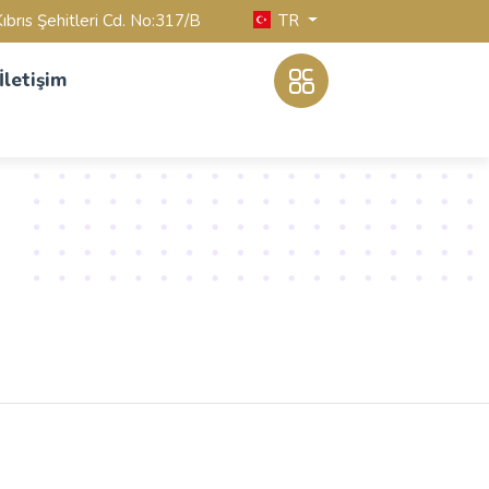
TR
ıbrıs Şehitleri Cd. No:317/B
İletişim