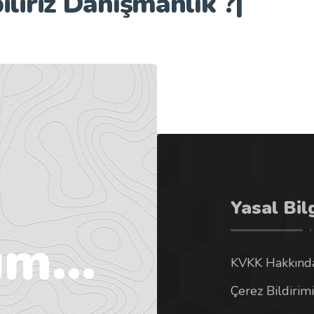
iliriz
Danışmanlık ?
|
Yasal Bil
m...
KVKK Hakkında
Çerez Bildirimi