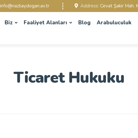
info@nazliaydogan.av.tr
Address:
Cevat Şakir Mah. K
Biz
Faaliyet Alanları
Blog
Arabuluculuk
Ticaret Hukuku