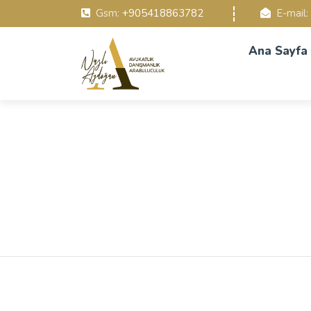
Gsm:
+905418863782
E-mail:
Ana Sayfa