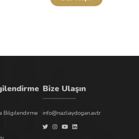
gilendirme
Bize Ulaşın
 Bilgilendirme
info@nazliaydogan.av.tr
sı