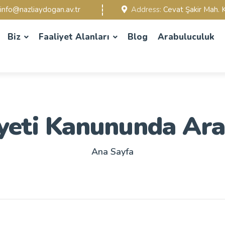
info@nazliaydogan.av.tr
Address:
Cevat Şakir Mah. K
Biz
Faaliyet Alanları
Blog
Arabuluculuk
yeti Kanununda Ar
Ana Sayfa