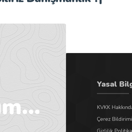
Yasal Bil
m...
KVKK Hakkında
Çerez Bildirimi
Gizlilik Politika