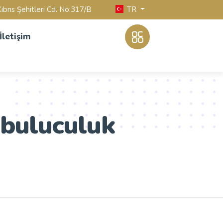
TR
ıbrıs Şehitleri Cd. No:317/B
İletişim
abuluculuk