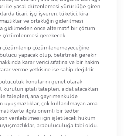
bari ile yasal düzenlemesi yürürlüğe giren
da ticari, işçi işveren, tüketici, kira
zlıklar ve ortaklığın giderilmesi
a gidilmeden önce alternatif bir çözüm
e çözümlenmesi gerekecek.
a çözümlenip çözümlenemeyeceğine
abulucu yapacak olup, belirtmek gerekir
hakkında karar verici sıfatına ve bir hakim
arar verme yetkisine ise sahip değildir.
abuluculuk konularını genel olarak
kurulun iptali talepleri, aidat alacakları
sile talepleri, ana gayrimenkulde
şkin uyuşmazlıklar, çok kullanılmayan ama
aliklerle ilgili önemli bir tedbir
 son verilebilmesi için işletilecek hüküm
 uyuşmazlıklar, arabuluculuğa tabi oldu.