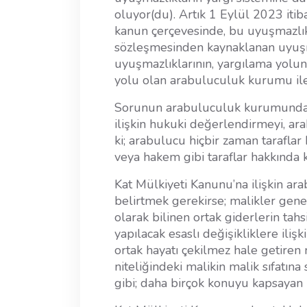
oluyor(du). Artık 1 Eylül 2023 iti
kanun çerçevesinde, bu uyuşmazlıklar
sözleşmesinden kaynaklanan uyuşma
uyuşmazlıklarının, yargılama yolun
yolu olan arabuluculuk kurumu il
Sorunun arabuluculuk kurumund
ilişkin hukuki değerlendirmeyi, ar
ki; arabulucu hiçbir zaman taraflar 
veya hakem gibi taraflar hakkında k
Kat Mülkiyeti Kanunu’na ilişkin ar
belirtmek gerekirse; malikler genel 
olarak bilinen ortak giderlerin tah
yapılacak esaslı değişikliklere ili
ortak hayatı çekilmez hale getiren m
niteliğindeki malikin malik sıfatına
gibi; daha birçok konuyu kapsayan