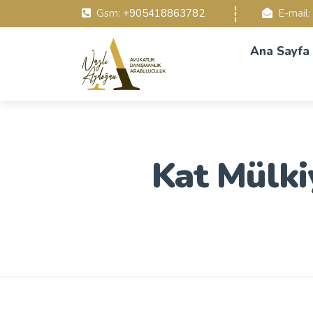
Gsm:
+905418863782
E-mail:
Ana Sayfa
Kat Mülki