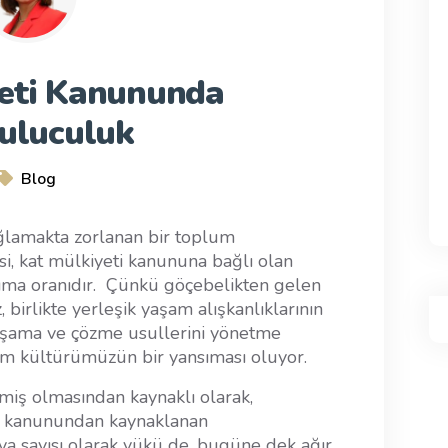
yeti Kanununda
uluculuk
Blog
ğlamakta zorlanan bir toplum
, kat mülkiyeti kanununa bağlı olan
sıma oranıdır. Çünkü göçebelikten gelen
 birlikte yerleşik yaşam alışkanlıklarının
aşama ve çözme usullerini yönetme
şam kültürümüzün bir yansıması oluyor.
miş olmasından kaynaklı olarak,
i kanunundan kaynaklanan
va sayısı olarak yükü de, bugüne dek ağır