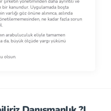
ir şirketin yönetiminden daha ayrıntılı ve
en bir kanundur. Uygulamada boşta
min varlığı göz önüne alınınca, aslında
önetilememesinden, ne kadar fazla sorun
l.
nın arabuluculuk eliyle tamamen
rsa da, büyük ölçüde yargı yükünü
u olsun.
iliriz
Danışmanlık ?
|